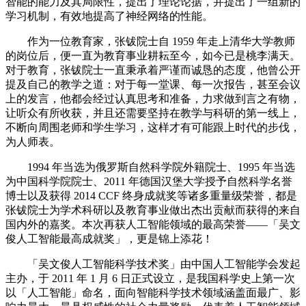
智能的能力及其局限性，提出了理论论据，并提出了一组新的
学习机制，有效地提高了神经网络的性能。
作为一位教育家，张钹院士自 1959 年走上清华大学教师
的岗位后，便一直为教育事业耕耘至今，如今已是桃李满天。
对于教育，张钹院士一直秉承着严谨而诚恳的态度，他曾公开
提及自己的教学之道：对于每一堂课、每一次报告，甚至会议
上的发言，他都会经过认真思考和准备，力求做到言之有物，
让听众有所收获，并且还需要坚持在教学与科研的第一线上，
不断向周围老师和学生学习，这样才有可能跟上时代的步伐，
为人师表。
1994 年当选为俄罗斯自然科学院外籍院士、1995 年当选
为中国科学院院士、2011 年德国汉堡大学授予自然科学名誉
博士以及获得 2014 CCF 终身成就奖等诸多重量级荣誉，都是
张钹院士为学术科研以及教育事业做出杰出贡献而获得的来自
国内外的嘉奖。本次再获人工智能领域的最高荣誉——「吴文
俊人工智能最高成就奖」，更是锦上添花！
「吴文俊人工智能科学技术奖」由中国人工智能学会发起
主办，于 2011 年 1 月 6 日正式设立，是我国科学史上第一次
以「人工智能」命名，面向智能科学技术领域涵盖面最广、影