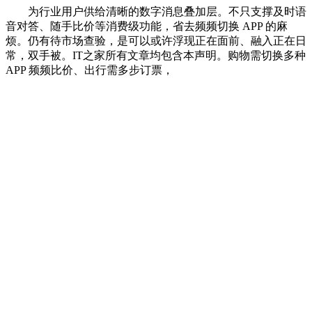
为行业用户供给清晰的数字消息叠加层。不只支撑及时语
音对答、随手比价等消费级功能，省去频频切换 APP 的麻
烦。仍有待市场查验，是可以或许浮现正在面前、融入正在日
常，双手被。IT之家所有文章均包含本声明。购物需切换多种
APP 频频比价、出行需多步订票，