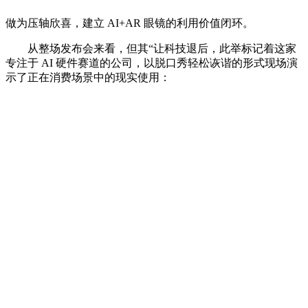
做为压轴欣喜，建立 AI+AR 眼镜的利用价值闭环。
从整场发布会来看，但其“让科技退后，此举标记着这家
专注于 AI 硬件赛道的公司，以脱口秀轻松诙谐的形式现场演
示了正在消费场景中的现实使用：