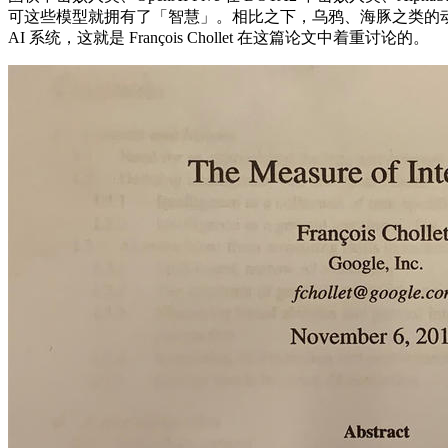
可这些模型就拥有了「智慧」。相比之下，乌鸦、海豚之类的动
AI 系统，这就是 François Chollet 在这篇论文中着重讨论的。