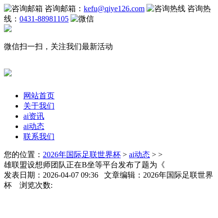
咨询邮箱：
kefu@qiye126.com
咨询热
线：
0431-88981105
微信扫一扫，关注我们最新活动
网站首页
关于我们
ai资讯
ai动态
联系我们
您的位置：
2026年国际足联世界杯
>
ai动态
> >
雄联盟设想师团队正在B坐等平台发布了题为《
发表日期：2026-04-07 09:36 文章编辑：2026年国际足联世界
杯 浏览次数: