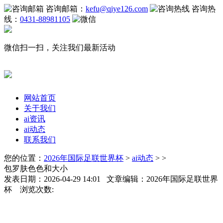
咨询邮箱：
kefu@qiye126.com
咨询热
线：
0431-88981105
微信扫一扫，关注我们最新活动
网站首页
关于我们
ai资讯
ai动态
联系我们
您的位置：
2026年国际足联世界杯
>
ai动态
> >
包罗肤色色和大小
发表日期：2026-04-29 14:01 文章编辑：2026年国际足联世界
杯 浏览次数: