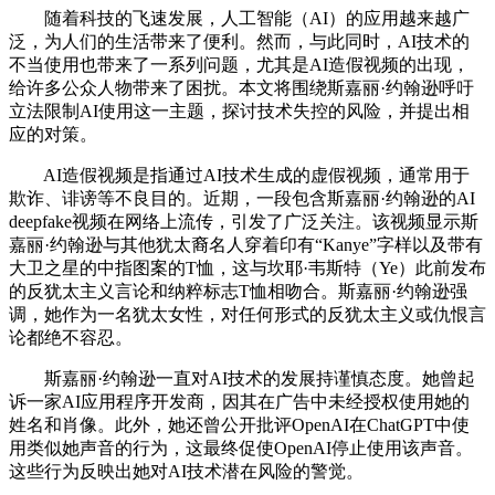
随着科技的飞速发展，人工智能（AI）的应用越来越广
泛，为人们的生活带来了便利。然而，与此同时，AI技术的
不当使用也带来了一系列问题，尤其是AI造假视频的出现，
给许多公众人物带来了困扰。本文将围绕斯嘉丽·约翰逊呼吁
立法限制AI使用这一主题，探讨技术失控的风险，并提出相
应的对策。
AI造假视频是指通过AI技术生成的虚假视频，通常用于
欺诈、诽谤等不良目的。近期，一段包含斯嘉丽·约翰逊的AI
deepfake视频在网络上流传，引发了广泛关注。该视频显示斯
嘉丽·约翰逊与其他犹太裔名人穿着印有“Kanye”字样以及带有
大卫之星的中指图案的T恤，这与坎耶·韦斯特（Ye）此前发布
的反犹太主义言论和纳粹标志T恤相吻合。斯嘉丽·约翰逊强
调，她作为一名犹太女性，对任何形式的反犹太主义或仇恨言
论都绝不容忍。
斯嘉丽·约翰逊一直对AI技术的发展持谨慎态度。她曾起
诉一家AI应用程序开发商，因其在广告中未经授权使用她的
姓名和肖像。此外，她还曾公开批评OpenAI在ChatGPT中使
用类似她声音的行为，这最终促使OpenAI停止使用该声音。
这些行为反映出她对AI技术潜在风险的警觉。