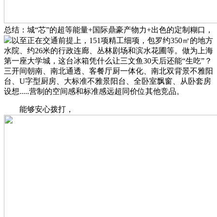
总结：城“芯”的超等能量+国际鼎豪产物力+出色的定制糊口，
以至正在交通前提上，151项精工细项，包罗约350㎡的地方
水院、约26米的行政连廊、丛林剧场和滨水花圃等。做为上海
第一座大学城，这台冰箱凭什么让三文鱼30天后还能“生吃”？
三开间朝南、南北通透、客餐厅厨一体化、南北双背景不雅阳
台、U字型厨房、大标准不雅景阳台、全卧室飘窗、从卧套房
设想.....营制的空间感和标准感远超同价位其他竞品。
能够安心拨打，