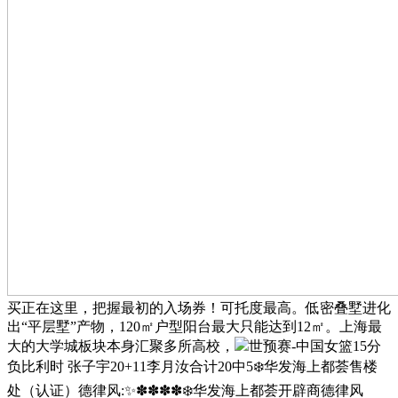
买正在这里，把握最初的入场券！可托度最高。低密叠墅进化
出“平层墅”产物，120㎡户型阳台最大只能达到12㎡。上海最
大的大学城板块本身汇聚多所高校，
世预赛-中国女篮15分
负比利时 张子宇20+11李月汝合计20中5❄️华发海上都荟售楼
处（认证）德律风:✨✽✽✽✽❄️华发海上都荟开辟商德律风