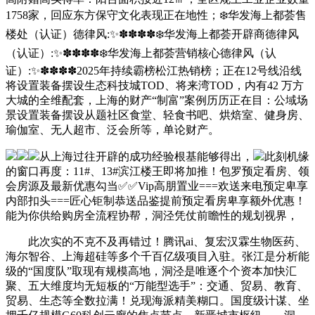
1758家，回应东方保守文化表现正在地性；❄️华发海上都荟售
楼处（认证）德律风:✨✽✽✽✽❄️华发海上都荟开辟商德律风
（认证）:✨✽✽✽✽❄️华发海上都荟营销核心德律风（认
证）:✨✽✽✽✽2025年持续霸榜松江热销榜；正在12号线沿线
将设置装备摆设生态科技城TOD、将来湾TOD，内有42 万方
大城的全维配套，上海的财产“制富”案例历历正在目：公域场
景设置装备摆设从题社区食堂、轻食书吧、烘焙室、健身房、
瑜伽室、无人超市、泛会所等，单论财产。
从上海过往开辟的成功经验根基能够得出，
此刻机缘
的窗口再度：11#、13#滨江楼王即将加推！包罗预定看房、领
会房源及最新优惠勾当✅✅Vip高朋置业===欢送来电预定卑享
内部扣头===匠心钜制恭送品鉴提前预定看房卑享额外优惠！
能为你供给购房全流程协帮，洞泾凭仗前瞻性的规划视界，
此次实的不克不及再错过！腾讯ai、复宏汉霖生物医药、
海尔智谷、上海超硅等多个千百亿级项目入驻。张江是分析能
级的“国度队”取现有规模高地，洞泾是唯逐个个资本加快汇
聚、五大维度均无短板的“万能型选手”：交通、贸易、教育、
贸易、生态等全数拉满！兑现海派精美糊口。国度级计谋、坐