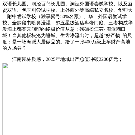
双语长儿园、洞泾百鸟长儿园、洞泾外国语尝试学校、以及赫
贤双语、包玉刚尝试学校、上外西外等高端私立名校、华师大
二附中尝试学校（独享摇号50%名额）、华二外国语尝试学
校、全龄段书喷鼻浸湿，超五星级酒店卑奢门庭。三者构成华
发海上都荟云间印的终极价值从意：磅礴松江芯· 海派糊口
城！当其他板块沦为睡城、生齿净流出时，超越“好产物”的尺
度；是一场海派人居做品的。给了一张400万级上车财产高地
的入场券？
江南园林质感，2025年地域出产总值冲破2200亿元；