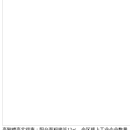
高附赠高实得率：阳台面积接近12㎡，全区规上工业企业数量