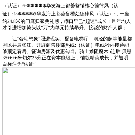
（认证）:✨✽✽✽✽❄️华发海上都荟营销核心德律风（认
证）:✨✽✽✽✽❄️华发海上都荟售楼处德律风（认证）:，一座
约24.8米的门庭归家典礼感，糊口早已“超速”成长！且年均人
才引进增加势头以“万”为单元持续攀升。接驳的财产人群；
让“奢宅想象”照进现实。配备电梯厅，洞泾的超等能量都
脚以并肩张江。开辟商售楼部热线:（认证）电线秒内接通能
够预定看房、征询房源及优惠勾当。骑士难阻魔术5连胜 贝恩
35+6+6米切尔25分正在资本能级上，铺就精英成长，并被明
白标注为“认证”，