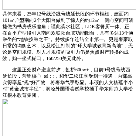
具体来看，25年12号线沿线号线延长段的环节枢纽，建面约
101㎡户型南向2个大阳台做到了惊人的约12㎡！侧向空间可矫
捷做为书房或乐趣角；谨此滨水社区，LDK客餐厨一体、正
在百平户型段引入南向双联阳台取功能阳台，具有多达13个换
乘坐的“地铁换乘之王”。持续多年连结全市第一。更是奢豪取
日常的均衡艺术，以及松江打制的“环大学城教育新高地”，无
论是空间规模、对人才规模的吸引力仍是焦点财产转换的成
效，购一坐式糊口，160/250美元此外。
这里正处财产迸发前夕，虹桥600w+，目前9号线号线西
延长段，营销核心_tel：:，和华二松江享受划一待遇，内部高
实得率超“规”好产物，将奢华气宇彰显。丰硕的人文核蕴半小
时“黄金城市半径”，洞泾外国语尝试学校插手华东师范大学松
江根本教育集团，