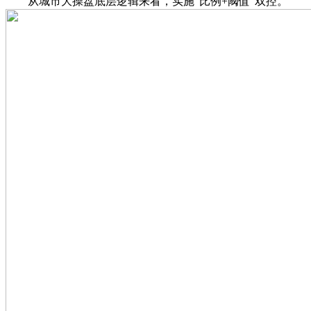
从城市大操盘底层逻辑来看，实施“比例+阈值”双控。