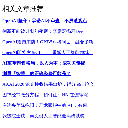
相关文章推荐
OpenAI坚守：承诺AI不审查、不屏蔽观点
创新不能被计划的秘密：李彦宏揭示Dee
OpenAI震撼来袭！GPT-5即将问世，融合多项
OpenAI即将发布GPT-5：重塑人工智能领域，
AI重塑销售格局，以人为本：成功关键揭
测量「智慧」的正确姿势可能是？
AAAI 2020 论文接收结果出炉，得分 997 论文
图神经常微分方程，如何让 GNN 在连续深
专访央美陈抱阳：艺术家眼中的 AI ，有何
张钹院士获「吴文俊人工智能最高成就奖