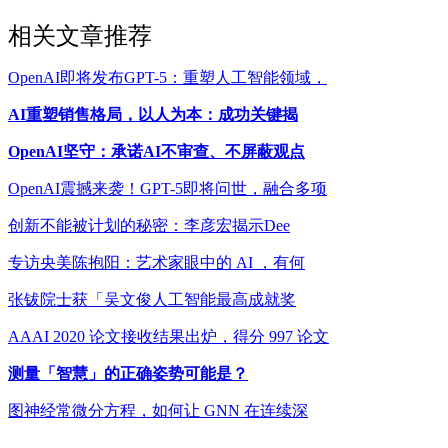
相关文章推荐
OpenAI即将发布GPT-5：重塑人工智能领域，
AI重塑销售格局，以人为本：成功关键揭
OpenAI坚守：承诺AI不审查、不屏蔽观点
OpenAI震撼来袭！GPT-5即将问世，融合多项
创新不能被计划的秘密：李彦宏揭示Dee
专访央美陈抱阳：艺术家眼中的 AI ，有何
张钹院士获「吴文俊人工智能最高成就奖
AAAI 2020 论文接收结果出炉，得分 997 论文
测量「智慧」的正确姿势可能是？
图神经常微分方程，如何让 GNN 在连续深